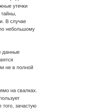
жные утечки
 тайны,
и. В случае
 по небольшому
е данные
овятся
и не в полной
ямо на свалках.
пользует
 того, зачастую