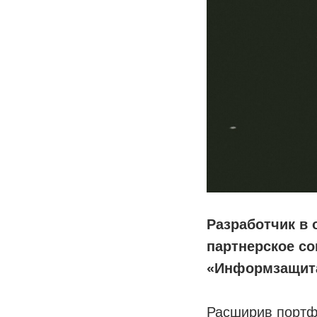
Разработчик в
партнерское с
«Информзащит
Расширив портф