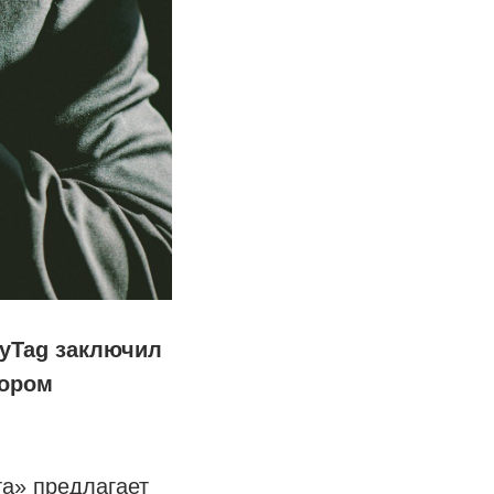
ryTag заключил
тором
а» предлагает