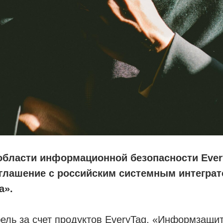
 области информационной безопасности Eve
оглашение с российским системным интегра
а».
ель за счет продуктов EveryTag, «Информзащит