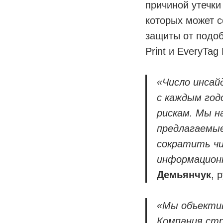
причиной утечки
которых может 
защиты от подоб
Print и EveryTag
«Число инсай
с каждым год
рискам. Мы н
предлагаемы
сократить чи
информационн
Демьянчук
, 
«Мы объектив
Компания стр