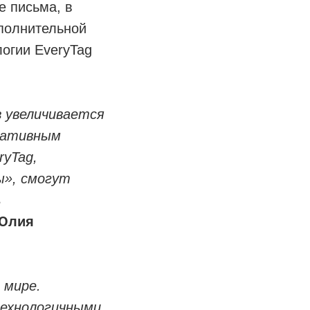
е письма, в
полнительной
огии EveryTag
в увеличивается
оративным
ryTag,
ы», смогут
ь
Юлия
 мире.
технологичными