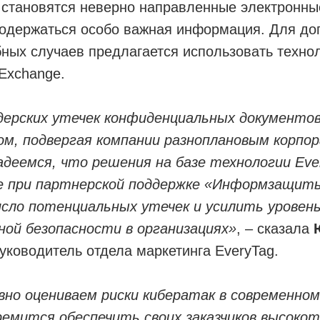
 становятся неверно направленные электронны
содержаться особо важная информация. Для до
ных случаев предлагается использовать технол
 Exchange.
дерских утечек конфиденциальных документо
ом, подвергая компании разноплановым корп
адеемся, что решения на базе технологии Eve
е при партнерской поддержке «Информзащит
сло потенциальных утечек и усилить уровен
ой безопасности в организациях»
, – сказала
руководитель отдела маркетинга EveryTag.
но оцениваем риски кибератак в современном
емится обеспечить своих заказчиков высоко