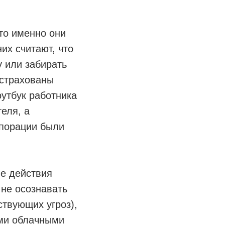
.
что именно они
их считают, что
 или забирать
астрахованы
ноутбук работника
еля, а
рпорации были
ые действия
 не осознавать
ствующих угроз),
ми облачными