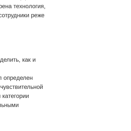
рена технология,
сотрудники реже
делить, как и
л определен
 чувствительной
 категории
ельными