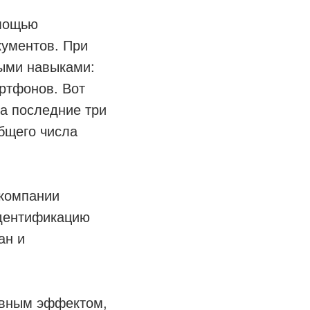
омощью
кументов. При
ными навыками:
ртфонов. Вот
за последние три
общего числа
 компании
идентификацию
ан и
ивным эффектом,