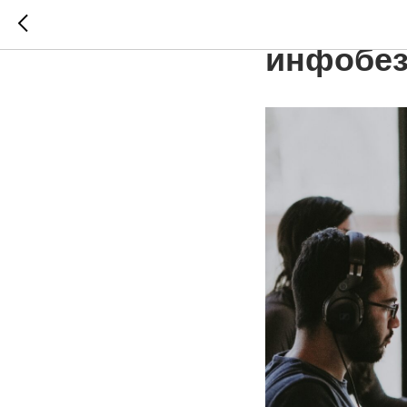
Как сфо
инфобез