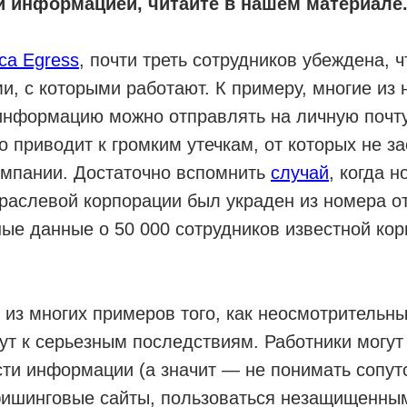
й информацией, читайте в нашем материале
са Egress
, почти треть сотрудников убеждена, 
, с которыми работают. К примеру, многие из н
информацию можно отправлять на личную почту
о приводит к громким утечкам, от которых не з
омпании. Достаточно вспомнить
случай
, когда 
раслевой корпорации был украден из номера от
ые данные о 50 000 сотрудников известной ко
 из многих примеров того, как неосмотрительн
ут к серьезным последствиям. Работники могут
ти информации (а значит — не понимать сопут
фишинговые сайты, пользоваться незащищенны