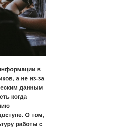
информации в
ов, а не из-за
ческим данным
сть когда
ению
оступе. О том,
ьтуру работы с