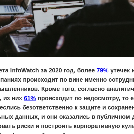
та InfoWatch за 2020 год, более
79%
утечек 
паниях происходит по вине именно сотрудник
ышленников. Кроме того, согласно аналити
, из них
61%
происходит по недосмотру, то е
еслись безответственно к защите и сохран
ых данных, и они оказались в публичном д
вать риски и построить корпоративную кул