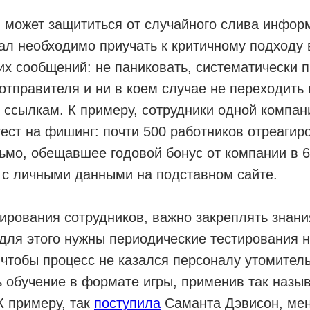
 может защититься от случайного слива инфор
ал необходимо приучать к критичному подходу 
х сообщений: не паниковать, систематически 
отправителя и ни в коем случае не переходить 
 ссылкам. К примеру, сотрудники одной компа
ест на фишинг: почти 500 работников отреагир
мо, обещавшее годовой бонус от компании в 65
 с личными данными на подставном сайте.
рования сотрудников, важно закреплять знани
для этого нужны периодические тестирования 
 чтобы процесс не казался персоналу утомител
ь обучение в формате игры, применив так наз
К примеру, так
поступила
Саманта Дэвисон, ме