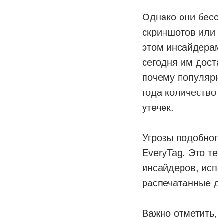
Однако они бес
скриншотов или
этом инсайдера
сегодня им дост
почему популярн
года количество
утечек.
Угрозы подобног
EveryTag. Это 
инсайдеров, ис
распечатанные 
Важно отметить