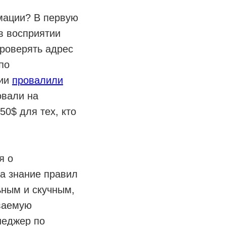
мации? В первую
в восприятии
проверять адрес
по
нии
провалили
овали на
0$ для тех, кто
я о
на знание правил
ьным и скучным,
ываемую
неджер по