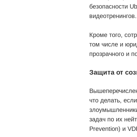
безопасности Ub
видеотренингов.
Кроме того, сот
том числе и юри
прозрачного и п
Защита от со
Вышеперечислен
что делать, есл
злоумышленники,
задач по их ней
Prevention) и VD