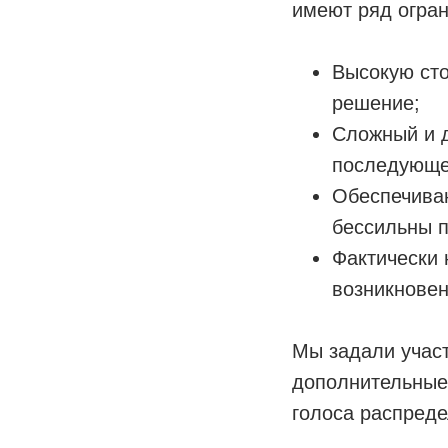
имеют ряд огран
Высокую сто
решение;
Сложный и д
последующе
Обеспечиваю
бессильны п
Фактически 
возникновен
Мы задали участ
дополнительные
голоса распред