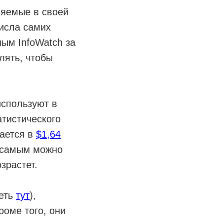
няемые в своей
числа самих
ым InfoWatch за
лять, чтобы
используют в
атистического
вается в
$1,64
м самым можно
зрастет.
реть
тут
),
роме того, они