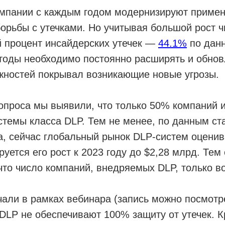
компании с каждым годом модернизируют приме
орьбы с утечками. Но учитывая большой рост 
й процент инсайдерских утечек —
44.1%
по данн
етоды необходимо постоянно расширять и обнов
жностей покрывал возникающие новые угрозы.
опроса мы выявили, что только 50% компаний 
стемы класса DLP. Тем не менее, по данным ст
sta, сейчас глобальный рынок DLP-систем оцени
руется его рост к 2023 году до $2,28 млрд. Те
что число компаний, внедряемых DLP, только во
чали в рамках вебинара (запись можно посмот
DLP не обеспечивают 100% защиту от утечек. К