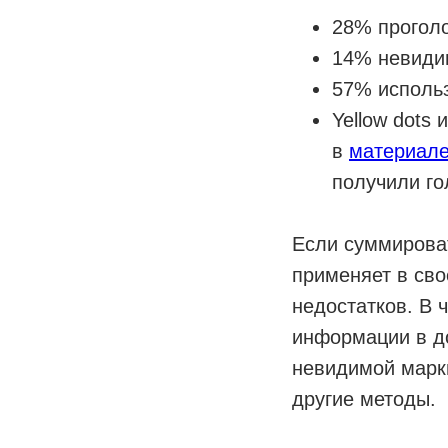
28% проголо
14% невиди
57% использ
Yellow dots
в
материал
получили го
Если суммироват
применяет в сво
недостатков. В 
информации в д
невидимой марк
другие методы.