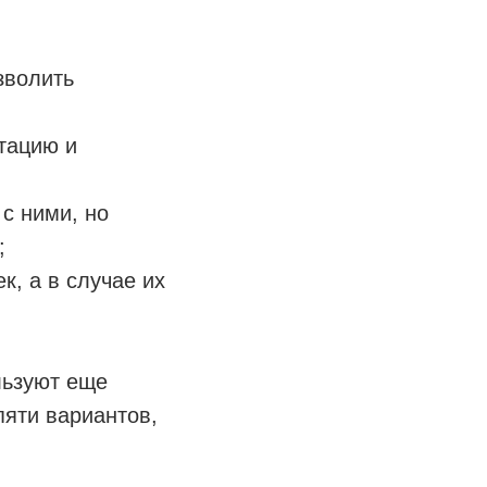
зволить
тацию и
с ними, но
;
к, а в случае их
льзуют еще
яти вариантов,