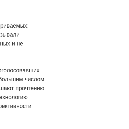
триваемых;
азывали
ных и не
роголосовавших
 большим числом
мешают прочтению
технологию
фективности