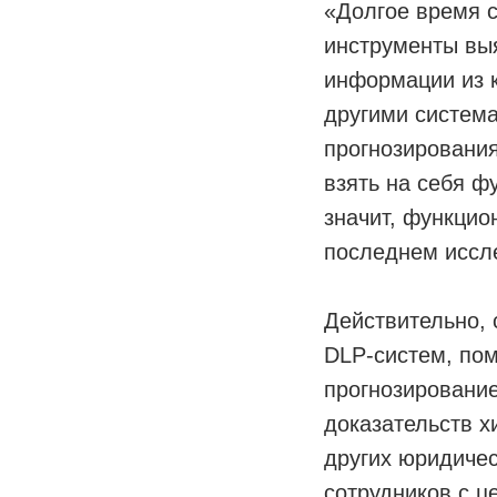
«Долгое время 
инструменты вы
информации из к
другими система
прогнозирования
взять на себя ф
значит, функцио
последнем иссле
Действительно,
DLP-систем, пом
прогнозировани
доказательств х
других юридичес
сотрудников с ц