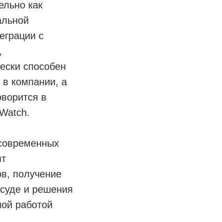
ельно как
альной
еграции с
,
чески способен
 в компании, а
оворится в
oWatch.
 современных
ят
в, получение
 суде и решения
ной работой