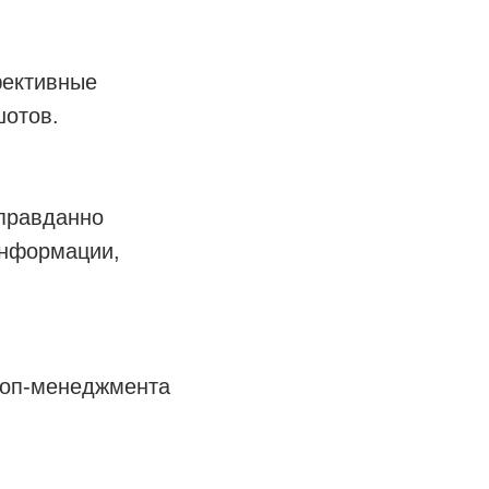
фективные
шотов.
правданно
информации,
топ-менеджмента