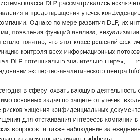
системы класса DLP рассматривались исключит
явления и предотвращения утечек конфиденци
омпании. Однако по мере развития DLP, их инт
ми, появления функций анализа, визуализации
 стало понятно, что этот класс решений факти
ункцию контроля всех информационных потоков
нал DLP потенциально значительно шире», — г
довании экспертно-аналитического центра Inf
 сегодня в сферу, охватывающую деятельность
имо основных задач по защите от утечек, вход
е рисков хищения конфиденциальных документо
ищения для отстаивания интересов компании в
ких вопросов, а также наблюдение за ежеднев
елью оказания превентивного эффекта.