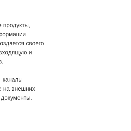
е продукты,
формации.
создается своего
 входящую и
з.
, каналы
е на внешних
h документы.