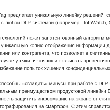
ag предлагает уникальную линейку решений, с
 с любой DLP-системой (например, InfoWatch, S
технологий лежит запатентованный алгоритм м
т уникальную копию отображения информации д
ании или контрагента, что позволяет в считан
случае утечки источник и оказывать превентив
 избежание попыток хищения конфиденциальны
способны «сгладить» минусы при работе с DLP
икальным преимуществом продуктовой линейки 
жность защитить информацию на экране от снят
тографирования на смартфон. С этим справитс