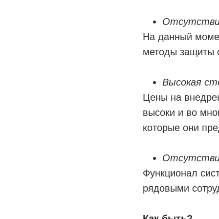
Отсутстви
На данный моме
методы защиты 
Высокая с
Цены на внедре
высоки и во мно
которые они пр
Отсутстви
Функционал сис
рядовыми сотру
Как быть?