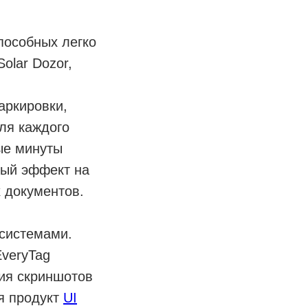
пособных легко
olar Dozor,
аркировки,
ля каждого
ные минуты
ный эффект на
х документов.
-системами.
EveryTag
ия скриншотов
я продукт
UI