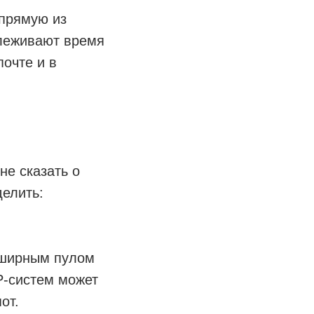
прямую из
слеживают время
почте и в
не сказать о
делить:
бширным пулом
P-систем может
пот.