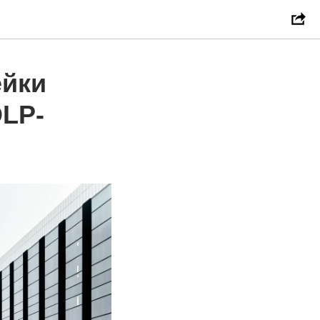
ейки
LP-