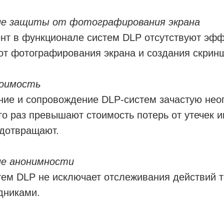
е защиты от фотографирования экрана
нт в функционале систем DLP отсутствуют эф
от фотографирования экрана и создания скрин
тоимость
ние и сопровождение DLP-систем зачастую нео
го раз превышают стоимость потерь от утечек 
едотвращают.
е анонимности
тем DLP не исключает отслеживания действий 
дниками.