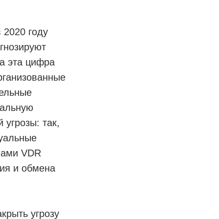
 2020 году
огнозируют
а эта цифра
рганизованные
тельные
еальную
 угрозы: так,
уальные
мами VDR
ия и обмена
крыть угрозу