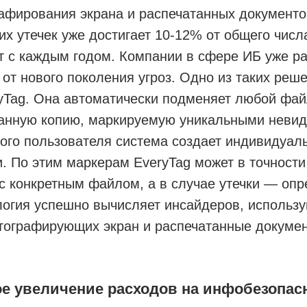
афирования экрана и распечатанных документо
их утечек уже достигает 10-12% от общего числ
т с каждым годом. Компании в сфере ИБ уже р
от нового поколения угроз. Одно из таких реш
yTag. Она автоматически подменяет любой фай
анную копию, маркируемую уникальными неви
ого пользователя система создает индивидуал
. По этим маркерам EveryTag может в точности 
 с конкретным файлом, а в случае утечки — опр
логия успешно вычисляет инсайдеров, использ
тографирующих экран и распечатанные докуме
е увеличение расходов на инфобезопас