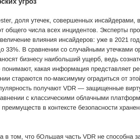
ских угроз
ster, доля утечек, совершенных инсайдерами, в
т общего числа всех инцидентов. Эксперты пр
величение влияния инсайдеров: уже в 2021 год
о 33%. В сравнении со случайными утечками о
аносят бизнесу наибольший ущерб, ведь созна
о понимают, какая информация представляет р
нии стараются по-максимуму оградиться от этой
пулярность получают VDR — защищенные вирт
равнении с классическими облачными платфор
преимуществ в контексте безопасности хранен
 в том, что бОльшая часть VDR не способна за