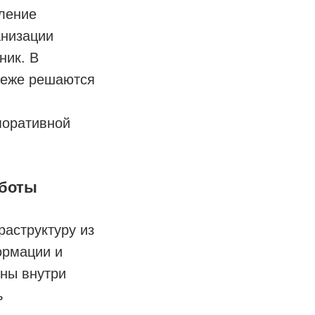
ление
анизации
ник. В
 реже решаются
поративной
аботы
раструктуру из
ормации и
вны внутри
ь