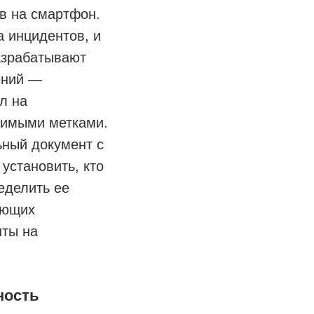
в на смартфон.
а инцидентов, и
азрабатывают
ений —
л на
димыми метками.
ьный документ с
установить, кто
еделить ее
ующих
нты на
ность