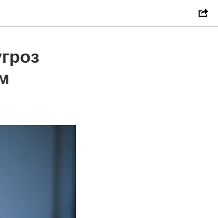
угроз
м