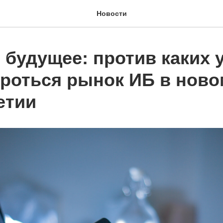
Новости
 будущее: против каких 
ороться рынок ИБ в ново
етии