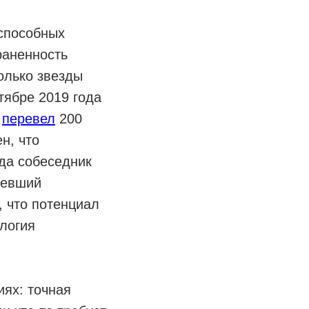
способных
раненность
олько звезды
тябре 2019 года
е
перевел
200
н, что
гда собеседник
певший
, что потенциал
ология
ях: точная