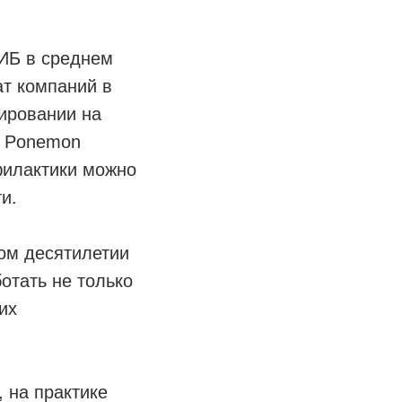
 ИБ в среднем
ат компаний в
гировании на
е Ponemon
офилактики можно
и.
ом десятилетии
отать не только
их
 на практике