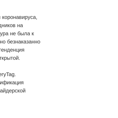
 коронавируса,
дников на
ура не была к
но безнаказанно
 тенденция
открытой.
ryTag.
тификация
сайдерской