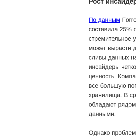
Рост инсайдер
По данным
Forre
составила 25% о
стремительное у
может вырасти д
сливы данных н
инсайдеры четк
ценность. Компа
все большую по
хранилища. В с
обладают рядом 
данными.
Однако проблема