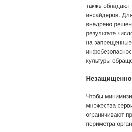
также обладают
инсайдеров. Для
внедрено решени
результате числ
на запрещенные
инфобезопаснос
культуры обращ
Незащищеннос
Чтобы минимизир
множества серв
ограничивают п
периметра орган