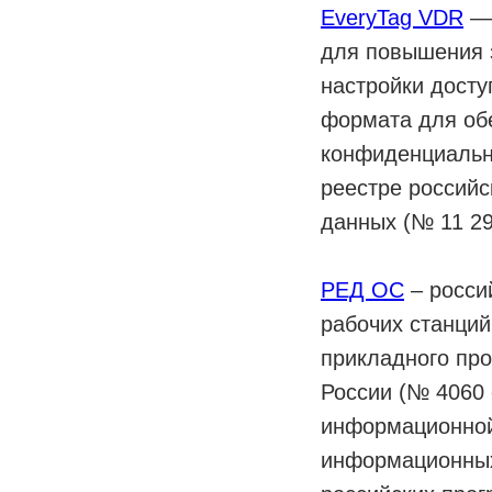
EveryTag VDR
— 
для повышения 
настройки дост
формата для об
конфиденциальн
реестре россий
данных (№ 11 29
РЕД ОС
– росси
рабочих станци
прикладного пр
России (№ 4060 
информационной 
информационных