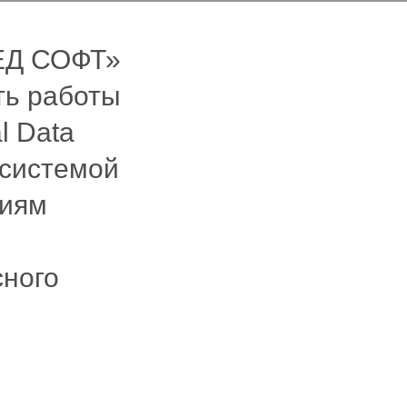
РЕД СОФТ»
ть работы
l Data
 системой
ниям
сного