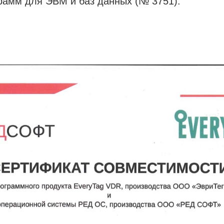
рамм для ЭВМ и баз данных (№ 3751).