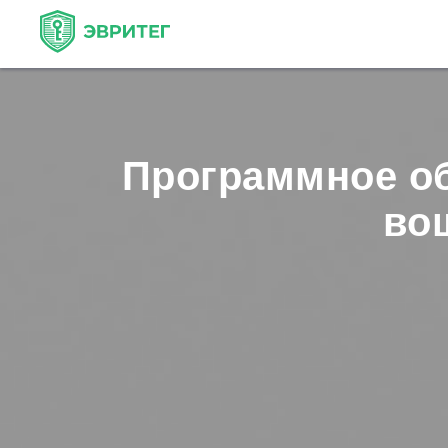
Программное об
во