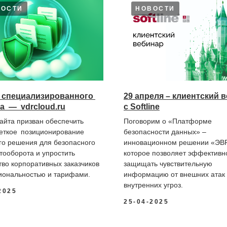
ВОСТИ
НОВОСТИ
к специализированного
29 апреля – клиентский 
а — vdrcloud.ru
с Softline
сайта призван обеспечить
Поговорим о «Платформе
еткое позиционирование
безопасности данных» –
го решения для безопасного
инновационном решении «ЭВ
тооборота и упростить
которое позволяет эффективн
тво корпоративных заказчиков
защищать чувствительную
иональностью и тарифами.
информацию от внешних атак
внутренних угроз.
2025
25-04-2025