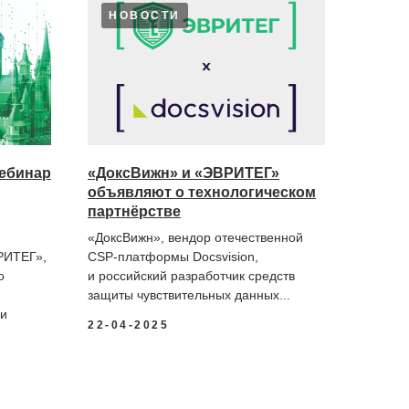
НОВОСТИ
вебинар
«ДоксВижн» и «ЭВРИТЕГ»
объявляют о технологическом
партнёрстве
«ДоксВижн», вендор отечественной
РИТЕГ»,
CSP-платформы Docsvision,
о
и российский разработчик средств
защиты чувствительных данных...
 и
22-04-2025