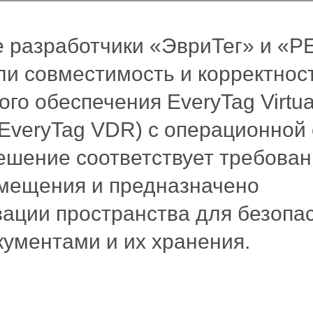
е разработчики «ЭвриТег» и «
ли совместимость и корректнос
го обеспечения EveryTag Virtua
EveryTag VDR) с операционной
ешение соответствует требова
мещения и предназначено
ации пространства для безопа
ументами и их хранения.