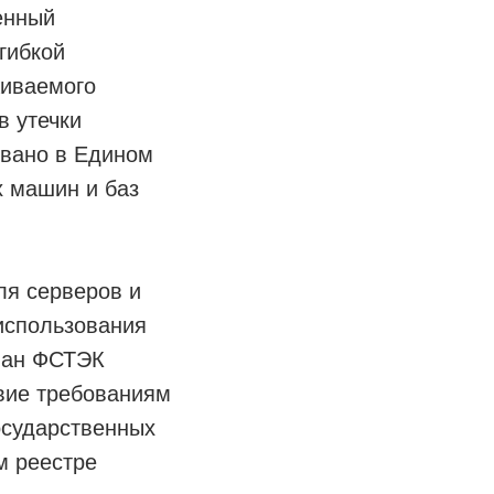
енный
гибкой
живаемого
в утечки
овано в Едином
х машин и баз
ля серверов и
использования
ван ФСТЭК
твие требованиям
осударственных
м реестре