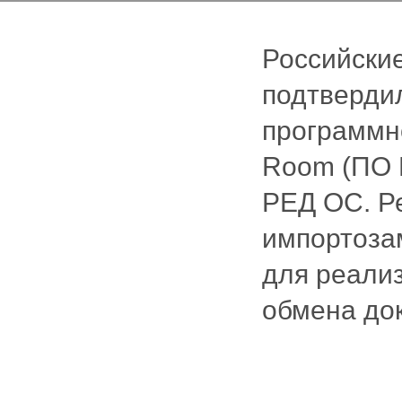
Российски
подтверди
программно
Room (ПО 
РЕД ОС. Р
импортоза
для реализ
обмена док