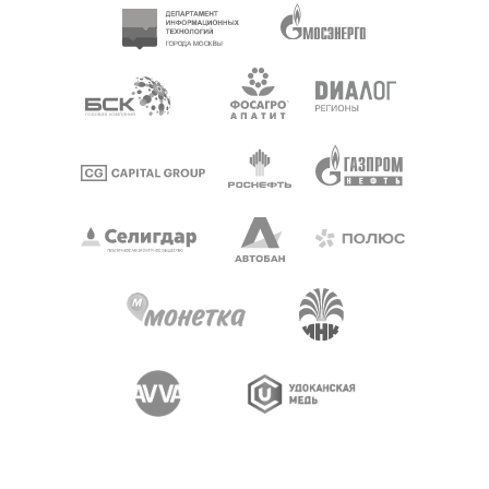
85,5%
утечек происходит через digital каналы. Из
них 19,1% это инсайдеры.