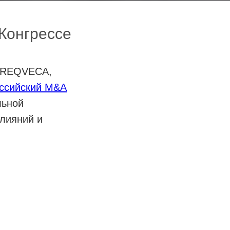
 Конгрессе
 PREQVECA,
оссийский M&A
льной
слияний и