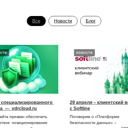
Все
Новости
Блог
СТИ
НОВОСТИ
к специализированного
29 апреля – клиентский 
а — vdrcloud.ru
с Softline
сайта призван обеспечить
Поговорим о «Платформе
еткое позиционирование
безопасности данных» –