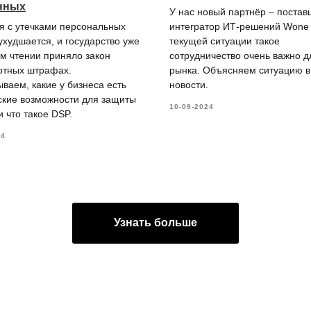
нных
У нас новый партнёр – постав
я с утечками персональных
интегратор ИТ-решений Wone I
ухудшается, и государство уже
текущей ситуации такое
ом чтении приняло закон
сотрудничество очень важно д
отных штрафах.
рынка. Объясняем ситуацию в
ваем, какие у бизнеса есть
новости.
ские возможности для защиты
10-09-2024
 что такое DSP.
24
Узнать больше