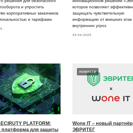
го решения для безопасного
инновационном решении «ЭВ
тооборота и упростить
которое позволяет эффективн
тво корпоративных заказчиков
защищать чувствительную
иональностью и тарифами.
информацию от внешних атак
внутренних угроз.
25
25-04-2025
НОВОСТИ
SECIRUTY PLATFORM:
Wone IT – новый партнёр
я платформа для защиты
ЭВРИТЕГ