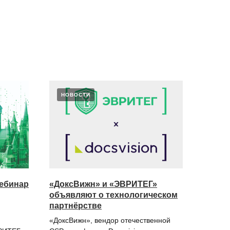
НОВОСТИ
вебинар
«ДоксВижн» и «ЭВРИТЕГ»
объявляют о технологическом
партнёрстве
«ДоксВижн», вендор отечественной