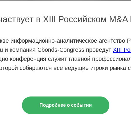
частвует в XIII Российском M&A
скве информационно-аналитическое агентство
ru и компания Cbonds-Congress проведут
XIII Р
одно конференция служит главной профессиона
оторой собираются все ведущие игроки рынка 
Подробнее о событии