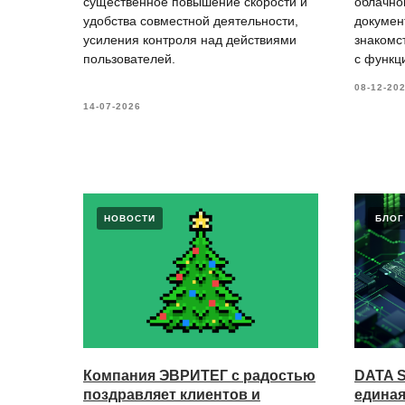
существенное повышение скорости и
облачно
удобства совместной деятельности,
докумен
усиления контроля над действиями
знакомс
пользователей.
с функц
08-12-20
14-07-2026
НОВОСТИ
БЛОГ
Компания ЭВРИТЕГ с радостью
DATA 
поздравляет клиентов и
едина